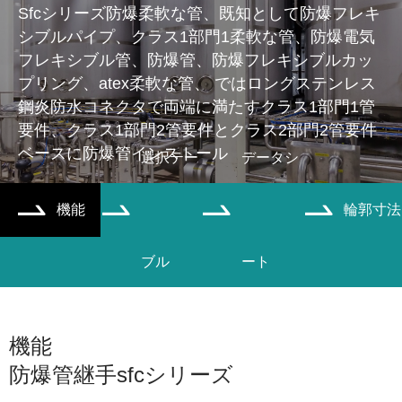
Sfcシリーズ防爆柔軟な管、既知として防爆フレキ
シブルパイプ、クラス1部門1柔軟な管、防爆電気
フレキシブル管、防爆管、防爆フレキシブルカッ
プリング、atex柔軟な管、 ではロングステンレス
鋼炎防水コネクタで両端に満たすクラス1部門1管
要件、クラス1部門2管要件とクラス2部門2管要件
ベースに防爆管インストール
選択テー
データシ
機能
輪郭寸法




ブル
ート
機能
防爆管継手sfcシリーズ