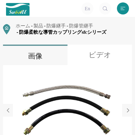


En
ホーム
製品
防爆継手
防爆管継手
防爆柔軟な導管カップリングsfcシリーズ
ビデオ
画像

