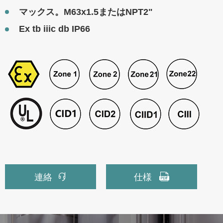
マックス。M63x1.5またはNPT2"
Ex tb iiic db IP66


連絡
仕様