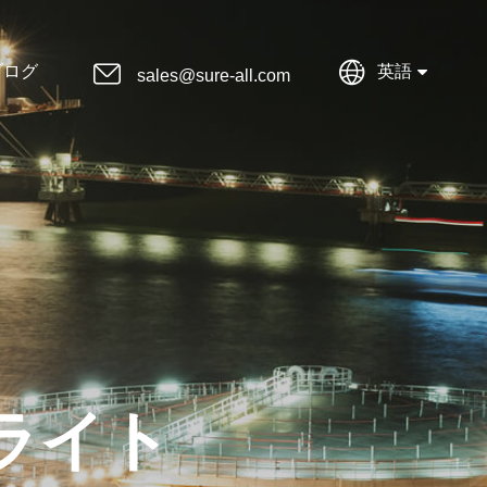


ブログ
英語
sales@sure-all.com
ドライト