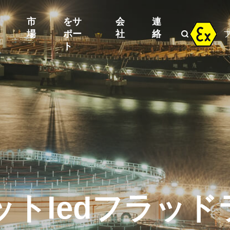
市
をサ
会
連
場
ポー
社
絡

ト
ットledフラッ