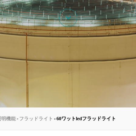

照明機能
フラッドライト
60ワットledフラッドライト