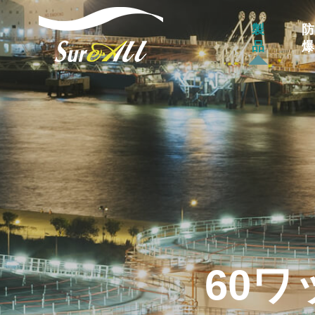
製
防
品
爆
60ワ