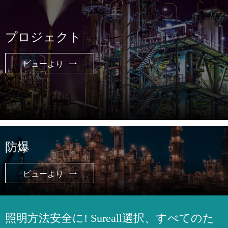
プロジェクト
ビューより

防爆
ビューより

照明方法安全に! Sureall選択、すべてのた