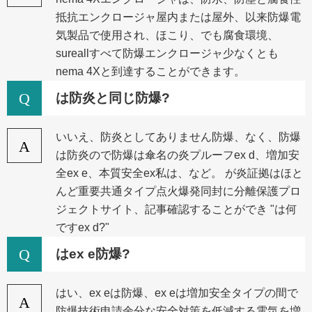
抵抗エンクロージャ屋内または屋外、以来防爆電
気製品で使用され、ほこり、でも腐食環境、
sureallすべて防爆エンクロージャ少なくとも
nema 4Xと到達することができます。
Q
は防炎と同じ防爆?
いいえ、防炎としてありません防爆、なく、防爆
A
は防炎ので防爆は傘名の炎プルーフex d、増加安
全ex e、本質安全ex私は、など。 が炎証拠はほと
んど重要共通タイプ点火爆発同封に分離保護プロ
ジェクトサイト、記事確認することができ "は何
ですex d?"
Q
はex e防爆?
はい、ex eは防爆、ex eは増加安全タイプの間で
A
防爆技術申請余分な安全対策を低減する電気を増