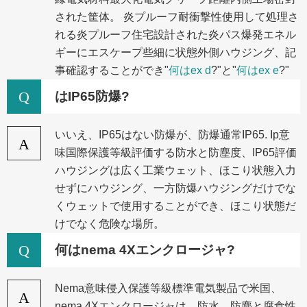
された筐体。 炎プルーフ耐衝撃性使用して処理さ
れる炎プルーフ住宅設計された炎パス爆発エネル
ギーにエスケープ些細に状態外側ハウジング、記
事確認することができ"
何はex d
?"と"
何はex e
?"
Q
はIP65防爆?
いいえ、IP65はない防爆が、防爆通常IP65. Ip意
A
味国際保護等級評価する防水と防塵度、IP65評価
ハウジングは広く工業ウェット、ほこり状態入力
せずにハウジング、一方防爆ハウジングだけでな
くウェットで使用することができ、ほこり状態だ
けでなく危険な場所。
Q
何はnema 4Xエンクロージャ?
Nema意味侵入保護等級標準電気製品で米国、
A
nema 4Xエンクロージャは、防水、防塵と腐食性