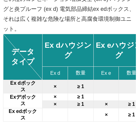
グと炎プルーフ (ex d) 電気部品締結ex edボックス、
それは広く複雑な危険な場所と高腐食環境制御ユニ
ット。
Ex dハウジン
Ex eハウジ
データ
グ
グ
タイプ
数量
数量
Ex d
Ex e
Ex dボック
×
≥ 1
ス
×
≥ 1
Exデボック
ス
×
≥ 1
×
≥ 1
Ex edボック
×
≥ 1
ス