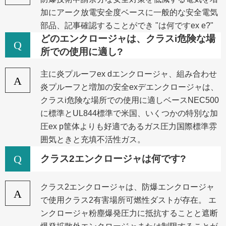
加にアーク放電安全度ベースに一般的な安全電気
部品、記事確認することができ "は何ですex e?"
どのエンクロージャは、クラスi危険な場
Q
所での使用に適し?
主に炎プルーフex dエンクロージャ、組み合わせ
A
炎プルーフと増加の安全exデエンクロージャは、
クラスi危険な場所での使用に適しベースNEC500
に標準とUL844標準で米国、いくつかの特別な加
圧ex p筐体よりも好適であるガス圧力国際標準雰
囲気ときと充填不活性ガス。
Q
クラス2エンクロージャは何です?
クラス2エンクロージャは、防爆エンクロージャ
A
で使用クラス2有害場所可燃性ダストが存在。 エ
ンクロージャ粉塵爆発圧力に抵抗することと遮断