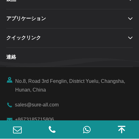
アプリケーション

クイックリンク

連絡

No.8, Road 3rd Fenglin, District Yuelu, Changsha,
Hunan, China

sales@sure-all.com

+8673185715806

著作権 ©
SUREALL TECHNOLOGY LIMITED
すべての