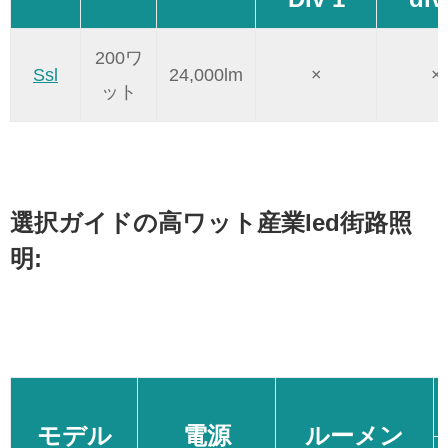
200ワ
Ssl
24,000lm
×
×
ット
選択ガイドの高ワット産業led街路照
明:
モデル
電源
ルーメン