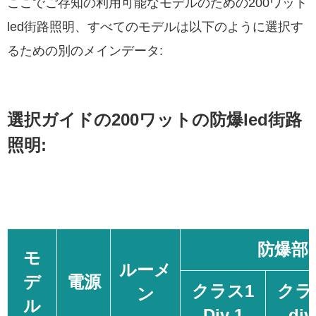
ここでご存知の利用可能なモデルのための200ワット
led街路照明、すべてのモデルは以下のように選択す
るための別のメインデータ:
選択ガイドの200ワットの防爆led街路
照明:
防爆部
モ
ルーメ
デ
電源
クラス1
クラ
ン
ル
Div 1
div