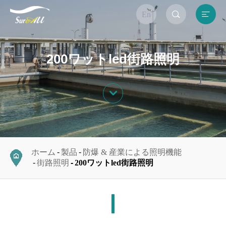


En
200ワットled街路照明

ホーム
製品
防爆 & 産業による照明機能
街路照明
200ワットled街路照明