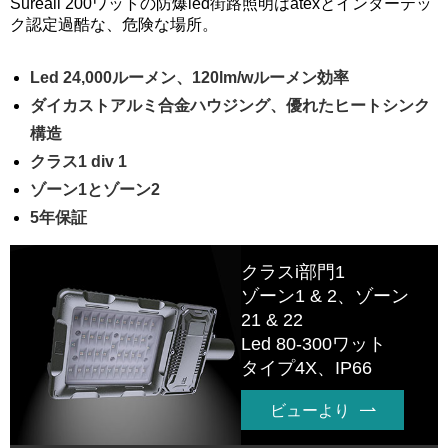
Sureall 200ワットの防爆led街路照明はatexとインターテッ
ク認定過酷な、危険な場所。
Led 24,000ルーメン、120lm/wルーメン効率
ダイカストアルミ合金ハウジング、優れたヒートシンク
構造
クラス1 div 1
ゾーン1とゾーン2
5年保証
クラスi部門1
ゾーン1 & 2、ゾーン
21 & 22
Led 80-300ワット
タイプ4X、IP66
ビューより
