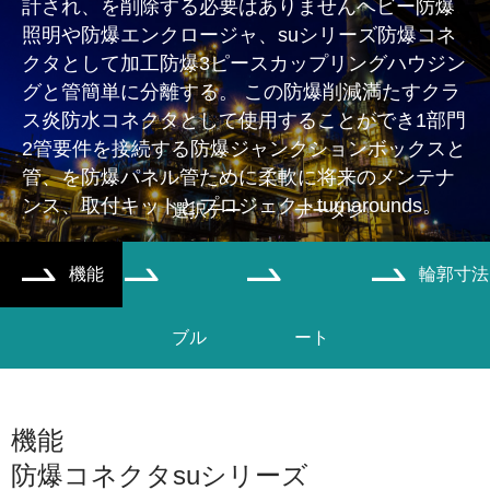
計され、を削除する必要はありませんヘビー防爆
照明や防爆エンクロージャ、suシリーズ防爆コネ
クタとして加工防爆3ピースカップリングハウジン
グと管簡単に分離する。 この防爆削減満たすクラ
ス炎防水コネクタとして使用することができ1部門
2管要件を接続する防爆ジャンクションボックスと
管、を防爆パネル管ために柔軟に将来のメンテナ
ンス、取付キットとプロジェクトturnarounds。
選択テー
データシ
機能
輪郭寸法




ブル
ート
機能
防爆コネクタsuシリーズ