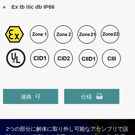
Ex tb iiic db IP66


連絡
仕様
2つの部分に解体に取り外し可能なアセンブリで設