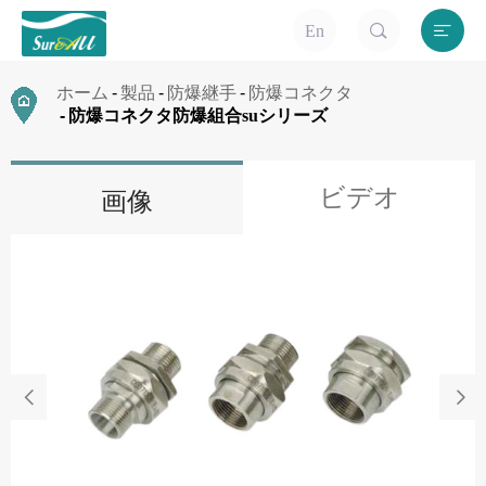


En
ホーム
製品
防爆継手
防爆コネクタ
防爆コネクタ防爆組合suシリーズ
ビデオ
画像

