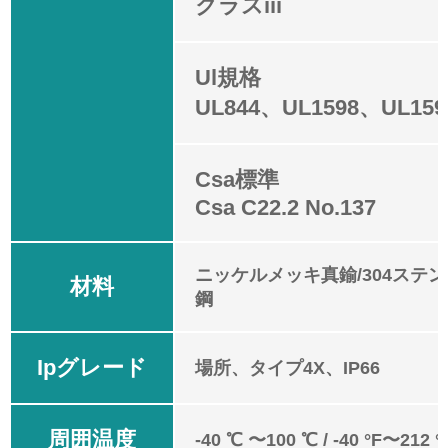
クラスiii
Ul規格
UL844、UL1598、UL159
Csa標準
Csa C22.2 No.137
ニッケルメッキ真鍮/304ステン
材料
鋼
Ipグレード
場所、タイプ4X、IP66
周囲温度
-40 ℃ 〜100 ℃ / -40 °F〜212 °